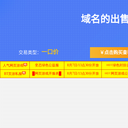
域名的出
首
页
1.76
仿
盛
大
传
仿
奇
盛
大
一口价
交易类型：
￥点击购买查
热
血
仿
传
盛
奇
大
传
奇
手
游